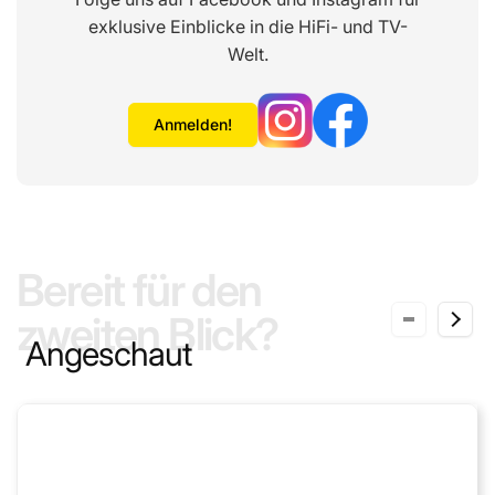
exklusive Einblicke in die HiFi- und TV-
Welt.
Anmelden!
Bereit für den
zweiten Blick?
Angeschaut