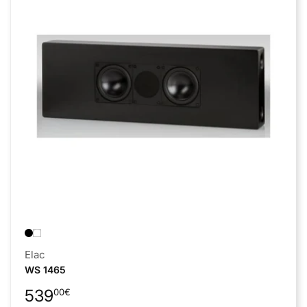
Anbieter:
Elac
WS 1465
Normaler
539
00
€