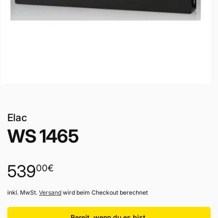
Elac
WS 1465
Normaler
539
00
€
Preis
inkl. MwSt.
Versand
wird beim Checkout berechnet
Bereit, wenn du es bist.